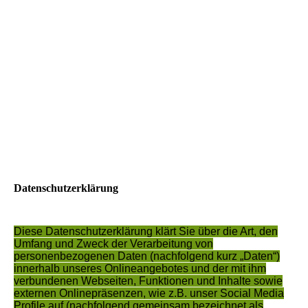
Vervielfältigung, Bearbeitung, Verbreitung und jede Art der
Verwertung außerhalb der Grenzen des Urheberrechtes bedürfen
der schriftlichen Zustimmung des jeweiligen Autors bzw.
Erstellers. Downloads und Kopien dieser Seite sind nur für den
privaten, nicht kommerziellen Gebrauch gestattet. Soweit die
Inhalte auf dieser Seite nicht vom Betreiber erstellt wurden,
werden die Urheberrechte Dritter beachtet. Insbesondere werden
Inhalte Dritter als solche gekennzeichnet. Sollten Sie trotzdem
auf eine Urheberrechtsverletzung aufmerksam werden, bitten
wir um einen entsprechenden Hinweis. Bei Bekanntwerden von
Rechtsverletzungen werden wir derartige Inhalte umgehend
entfernen.
Datenschutzerklärung
Diese Datenschutzerklärung klärt Sie über die Art, den
Umfang und Zweck der Verarbeitung von
personenbezogenen Daten (nachfolgend kurz „Daten“)
innerhalb unseres Onlineangebotes und der mit ihm
verbundenen Webseiten, Funktionen und Inhalte sowie
externen Onlinepräsenzen, wie z.B. unser Social Media
Profile auf (nachfolgend gemeinsam bezeichnet als