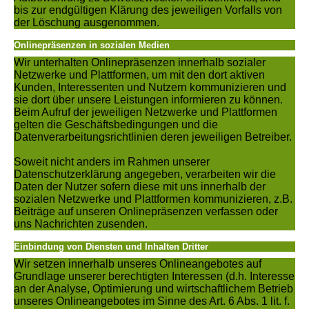
bis zur endgültigen Klärung des jeweiligen Vorfalls von
der Löschung ausgenommen.
Onlinepräsenzen in sozialen Medien
Wir unterhalten Onlinepräsenzen innerhalb sozialer
Netzwerke und Plattformen, um mit den dort aktiven
Kunden, Interessenten und Nutzern kommunizieren und
sie dort über unsere Leistungen informieren zu können.
Beim Aufruf der jeweiligen Netzwerke und Plattformen
gelten die Geschäftsbedingungen und die
Datenverarbeitungsrichtlinien deren jeweiligen Betreiber.
Soweit nicht anders im Rahmen unserer
Datenschutzerklärung angegeben, verarbeiten wir die
Daten der Nutzer sofern diese mit uns innerhalb der
sozialen Netzwerke und Plattformen kommunizieren, z.B.
Beiträge auf unseren Onlinepräsenzen verfassen oder
uns Nachrichten zusenden.
Einbindung von Diensten und Inhalten Dritter
Wir setzen innerhalb unseres Onlineangebotes auf
Grundlage unserer berechtigten Interessen (d.h. Interesse
an der Analyse, Optimierung und wirtschaftlichem Betrieb
unseres Onlineangebotes im Sinne des Art. 6 Abs. 1 lit. f.