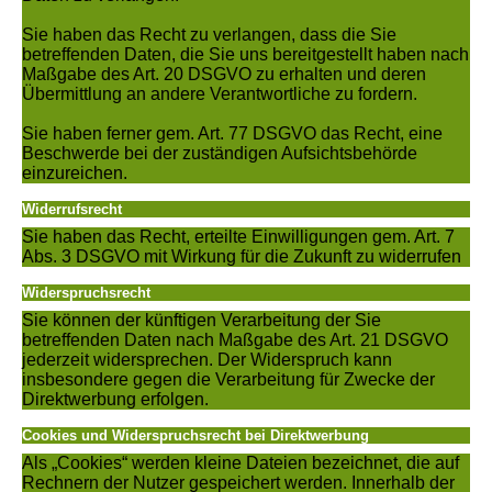
Sie haben das Recht zu verlangen, dass die Sie
betreffenden Daten, die Sie uns bereitgestellt haben nach
Maßgabe des Art. 20 DSGVO zu erhalten und deren
Übermittlung an andere Verantwortliche zu fordern.
Sie haben ferner gem. Art. 77 DSGVO das Recht, eine
Beschwerde bei der zuständigen Aufsichtsbehörde
einzureichen.
Widerrufsrecht
Sie haben das Recht, erteilte Einwilligungen gem. Art. 7
Abs. 3 DSGVO mit Wirkung für die Zukunft zu widerrufen
Widerspruchsrecht
Sie können der künftigen Verarbeitung der Sie
betreffenden Daten nach Maßgabe des Art. 21 DSGVO
jederzeit widersprechen. Der Widerspruch kann
insbesondere gegen die Verarbeitung für Zwecke der
Direktwerbung erfolgen.
Cookies und Widerspruchsrecht bei Direktwerbung
Als „Cookies“ werden kleine Dateien bezeichnet, die auf
Rechnern der Nutzer gespeichert werden. Innerhalb der