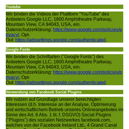
Youtube
Wir binden die Videos der Plattform “YouTube” des
Anbieters Google LLC, 1600 Amphitheatre Parkway,
Mountain View, CA 94043, USA, ein.
Datenschutzerklärung:
https://www.google.com/policies/p
rivacy/
, Opt-
Out:
https://adssettings.google.com/authenticated
.
Google Fonts
Wir binden die Schriftarten ("Google Fonts") des
Anbieters Google LLC, 1600 Amphitheatre Parkway,
Mountain View, CA 94043, USA, ein.
Datenschutzerklärung:
https://www.google.com/policies/p
rivacy/
, Opt-
Out:
https://adssettings.google.com/authenticated
.
Verwendung von Facebook Social Plugins
Wir nutzen auf Grundlage unserer berechtigten
Interessen (d.h. Interesse an der Analyse, Optimierung
und wirtschaftlichem Betrieb unseres Onlineangebotes im
Sinne des Art. 6 Abs. 1 lit. f. DSGVO) Social Plugins
("Plugins") des sozialen Netzwerkes facebook.com,
welches von der Facebook Ireland Ltd., 4 Grand Canal