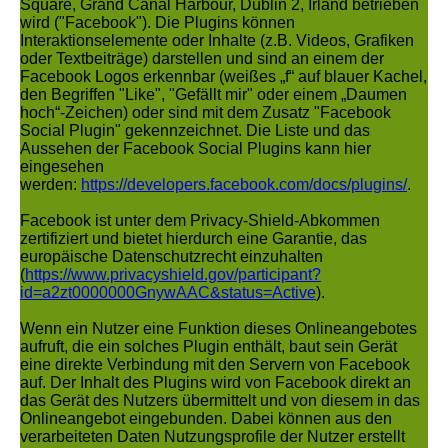
Square, Grand Canal Harbour, Dublin 2, Irland betrieben
wird ("Facebook"). Die Plugins können
Interaktionselemente oder Inhalte (z.B. Videos, Grafiken
oder Textbeiträge) darstellen und sind an einem der
Facebook Logos erkennbar (weißes „f“ auf blauer Kachel,
den Begriffen "Like", "Gefällt mir" oder einem „Daumen
hoch“-Zeichen) oder sind mit dem Zusatz "Facebook
Social Plugin" gekennzeichnet. Die Liste und das
Aussehen der Facebook Social Plugins kann hier
eingesehen
werden:
https://developers.facebook.com/docs/plugins/
.
Facebook ist unter dem Privacy-Shield-Abkommen
zertifiziert und bietet hierdurch eine Garantie, das
europäische Datenschutzrecht einzuhalten
(
https://www.privacyshield.gov/participant?
id=a2zt0000000GnywAAC&status=Active
).
Wenn ein Nutzer eine Funktion dieses Onlineangebotes
aufruft, die ein solches Plugin enthält, baut sein Gerät
eine direkte Verbindung mit den Servern von Facebook
auf. Der Inhalt des Plugins wird von Facebook direkt an
das Gerät des Nutzers übermittelt und von diesem in das
Onlineangebot eingebunden. Dabei können aus den
verarbeiteten Daten Nutzungsprofile der Nutzer erstellt