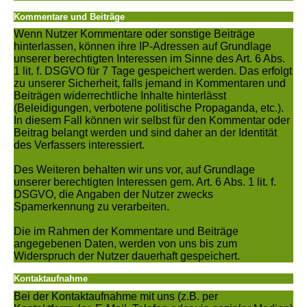
Kommentare und Beiträge
Wenn Nutzer Kommentare oder sonstige Beiträge
hinterlassen, können ihre IP-Adressen auf Grundlage
unserer berechtigten Interessen im Sinne des Art. 6 Abs.
1 lit. f. DSGVO für 7 Tage gespeichert werden. Das erfolgt
zu unserer Sicherheit, falls jemand in Kommentaren und
Beiträgen widerrechtliche Inhalte hinterlässt
(Beleidigungen, verbotene politische Propaganda, etc.).
In diesem Fall können wir selbst für den Kommentar oder
Beitrag belangt werden und sind daher an der Identität
des Verfassers interessiert.
Des Weiteren behalten wir uns vor, auf Grundlage
unserer berechtigten Interessen gem. Art. 6 Abs. 1 lit. f.
DSGVO, die Angaben der Nutzer zwecks
Spamerkennung zu verarbeiten.
Die im Rahmen der Kommentare und Beiträge
angegebenen Daten, werden von uns bis zum
Widerspruch der Nutzer dauerhaft gespeichert.
Kontaktaufnahme
Bei der Kontaktaufnahme mit uns (z.B. per