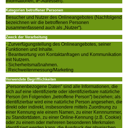
Informationen, IP-Adressen).
Kategorien betroffener Personen
Besucher und Nutzer des Onlineangebotes (Nachfolgend
bezeichnen wir die betroffenen Personen
zusammenfassend auch als „Nutzer“).
Zweck der Verarbeitung
- Zurverfügungstellung des Onlineangebotes, seiner
Funktionen und Inhalte.
- Beantwortung von Kontaktanfragen und Kommunikation
mit Nutzern.
- Sicherheitsmaßnahmen.
- Reichweitenmessung/Marketing
Verwendete Begrifflichkeiten
„Personenbezogene Daten“ sind alle Informationen, die
sich auf eine identifizierte oder identifizierbare natürliche
Person (im Folgenden „betroffene Person“) beziehen; als
identifizierbar wird eine natürliche Person angesehen, die
direkt oder indirekt, insbesondere mittels Zuordnung zu
einer Kennung wie einem Namen, zu einer Kennnummer,
zu Standortdaten, zu einer Online-Kennung (z.B. Cookie)
oder zu einem oder mehreren besonderen Merkmalen
identifiziert werden kann, die Ausdruck der physischen,