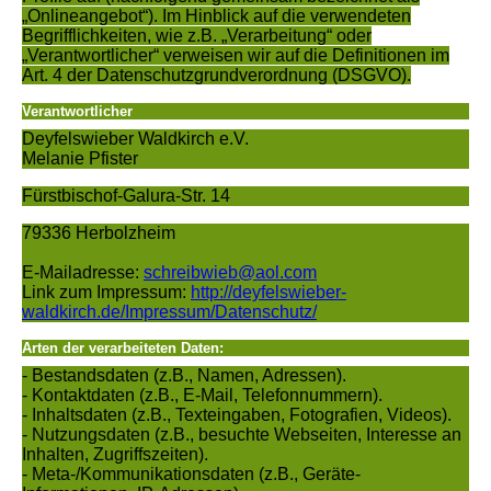
„Onlineangebot“). Im Hinblick auf die verwendeten
Begrifflichkeiten, wie z.B. „Verarbeitung“ oder
„Verantwortlicher“ verweisen wir auf die Definitionen im
Art. 4 der Datenschutzgrundverordnung (DSGVO).
Verantwortlicher
Deyfelswieber Waldkirch e.V.
Melanie Pfister
Fürstbischof-Galura-Str. 14
79336 Herbolzheim
E-Mailadresse:
schreibwieb@aol.com
Link zum Impressum:
http://deyfelswieber-
waldkirch.de/Impressum/Datenschutz/
Arten der verarbeiteten Daten:
- Bestandsdaten (z.B., Namen, Adressen).
- Kontaktdaten (z.B., E-Mail, Telefonnummern).
- Inhaltsdaten (z.B., Texteingaben, Fotografien, Videos).
- Nutzungsdaten (z.B., besuchte Webseiten, Interesse an
Inhalten, Zugriffszeiten).
- Meta-/Kommunikationsdaten (z.B., Geräte-