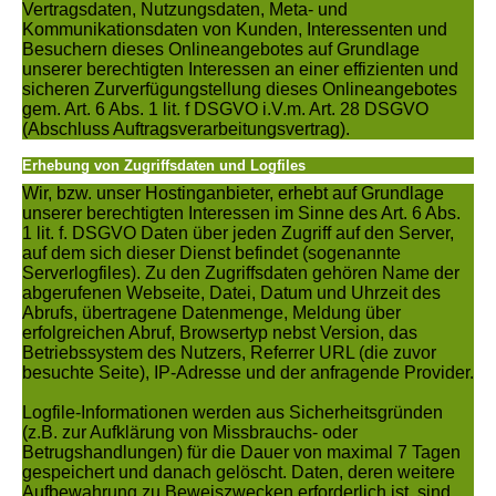
Vertragsdaten, Nutzungsdaten, Meta- und
Kommunikationsdaten von Kunden, Interessenten und
Besuchern dieses Onlineangebotes auf Grundlage
unserer berechtigten Interessen an einer effizienten und
sicheren Zurverfügungstellung dieses Onlineangebotes
gem. Art. 6 Abs. 1 lit. f DSGVO i.V.m. Art. 28 DSGVO
(Abschluss Auftragsverarbeitungsvertrag).
Erhebung von Zugriffsdaten und Logfiles
Wir, bzw. unser Hostinganbieter, erhebt auf Grundlage
unserer berechtigten Interessen im Sinne des Art. 6 Abs.
1 lit. f. DSGVO Daten über jeden Zugriff auf den Server,
auf dem sich dieser Dienst befindet (sogenannte
Serverlogfiles). Zu den Zugriffsdaten gehören Name der
abgerufenen Webseite, Datei, Datum und Uhrzeit des
Abrufs, übertragene Datenmenge, Meldung über
erfolgreichen Abruf, Browsertyp nebst Version, das
Betriebssystem des Nutzers, Referrer URL (die zuvor
besuchte Seite), IP-Adresse und der anfragende Provider.
Logfile-Informationen werden aus Sicherheitsgründen
(z.B. zur Aufklärung von Missbrauchs- oder
Betrugshandlungen) für die Dauer von maximal 7 Tagen
gespeichert und danach gelöscht. Daten, deren weitere
Aufbewahrung zu Beweiszwecken erforderlich ist, sind