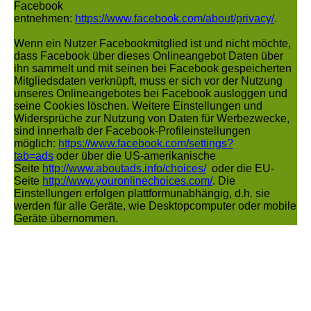
Facebook
entnehmen:
https://www.facebook.com/about/privacy/
.
Wenn ein Nutzer Facebookmitglied ist und nicht möchte,
dass Facebook über dieses Onlineangebot Daten über
ihn sammelt und mit seinen bei Facebook gespeicherten
Mitgliedsdaten verknüpft, muss er sich vor der Nutzung
unseres Onlineangebotes bei Facebook ausloggen und
seine Cookies löschen. Weitere Einstellungen und
Widersprüche zur Nutzung von Daten für Werbezwecke,
sind innerhalb der Facebook-Profileinstellungen
möglich:
https://www.facebook.com/settings?
tab=ads
oder über die US-amerikanische
Seite
http://www.aboutads.info/choices/
oder die EU-
Seite
http://www.youronlinechoices.com/
. Die
Einstellungen erfolgen plattformunabhängig, d.h. sie
werden für alle Geräte, wie Desktopcomputer oder mobile
Geräte übernommen.